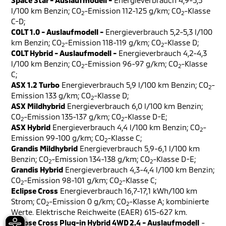
Space Star - Auslaufmodell -
Energieverbrauch 4,9-5,5
l/100 km Benzin; CO
-Emission 112-125 g/km; CO
-Klasse
2
2
C-D;
COLT 1.0 - Auslaufmodell -
Energieverbrauch 5,2-5,3 l/100
km Benzin; CO
-Emission 118-119 g/km; CO
-Klasse D;
2
2
COLT Hybrid - Auslaufmodell -
Energieverbrauch 4,2-4,3
l/100 km Benzin; CO
-Emission 96-97 g/km; CO
-Klasse
2
2
C;
ASX 1.2 Turbo
Energieverbrauch 5,9 l/100 km Benzin; CO
-
2
Emission 133 g/km; CO
-Klasse D;
2
ASX Mildhybrid
Energieverbrauch 6,0 l/100 km Benzin;
CO
-Emission 135-137 g/km; CO
-Klasse D-E;
2
2
ASX Hybrid
Energieverbrauch 4,4 l/100 km Benzin; CO
-
2
Emission 99-100 g/km; CO
-Klasse C;
2
Grandis Mildhybrid
Energieverbrauch 5,9-6,1 l/100 km
Benzin; CO
-Emission 134-138 g/km; CO
-Klasse D-E;
2
2
Grandis Hybrid
Energieverbrauch 4,3-4,4 l/100 km Benzin;
CO
-Emission 98-101 g/km; CO
-Klasse C;
2
2
Eclipse Cross
Energieverbrauch 16,7-17,1 kWh/100 km
Strom; CO
-Emission 0 g/km; CO
-Klasse A; kombinierte
2
2
Werte. Elektrische Reichweite (EAER) 615-627 km.
Eclipse Cross Plug-in Hybrid 4WD 2.4 - Auslaufmodell
-