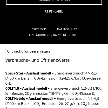
REIFENLABEL
IMPRESSUM
DATENSCHUTZ
ERKLÄRUNG ZUR BARRIEREFREIHEIT
1
Gilt nicht für Leeranlagen
Verbrauchs- und Effizienzwerte
Space Star - Auslaufmodell -
Energieverbrauch 4,9-5,5
l/100 km Benzin; CO
-Emission 112-125 g/km; CO
-Klasse
2
2
C-D;
COLT 1.0 - Auslaufmodell -
Energieverbrauch 5,2-5,3 l/100
km Benzin; CO
-Emission 118-119 g/km; CO
-Klasse D;
2
2
COLT Hybrid - Auslaufmodell -
Energieverbrauch 4,2-4,3
l/100 km Benzin; CO
-Emission 96-97 g/km; CO
-Klasse
2
2