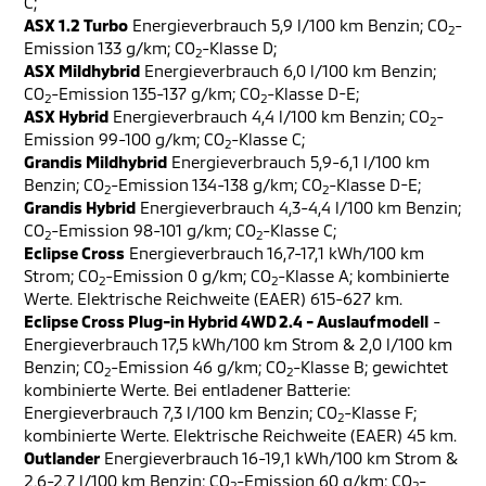
C;
ASX 1.2 Turbo
Energieverbrauch 5,9 l/100 km Benzin; CO
-
2
Emission 133 g/km; CO
-Klasse D;
2
ASX Mildhybrid
Energieverbrauch 6,0 l/100 km Benzin;
CO
-Emission 135-137 g/km; CO
-Klasse D-E;
2
2
ASX Hybrid
Energieverbrauch 4,4 l/100 km Benzin; CO
-
2
Emission 99-100 g/km; CO
-Klasse C;
2
Grandis Mildhybrid
Energieverbrauch 5,9-6,1 l/100 km
Benzin; CO
-Emission 134-138 g/km; CO
-Klasse D-E;
2
2
Grandis Hybrid
Energieverbrauch 4,3-4,4 l/100 km Benzin;
CO
-Emission 98-101 g/km; CO
-Klasse C;
2
2
Eclipse Cross
Energieverbrauch 16,7-17,1 kWh/100 km
Strom; CO
-Emission 0 g/km; CO
-Klasse A; kombinierte
2
2
Werte. Elektrische Reichweite (EAER) 615-627 km.
Eclipse Cross Plug-in Hybrid 4WD 2.4 - Auslaufmodell
-
Energieverbrauch 17,5 kWh/100 km Strom & 2,0 l/100 km
Benzin; CO
-Emission 46 g/km; CO
-Klasse B; gewichtet
2
2
kombinierte Werte. Bei entladener Batterie:
Energieverbrauch 7,3 l/100 km Benzin; CO
-Klasse F;
2
kombinierte Werte. Elektrische Reichweite (EAER) 45 km.
Outlander
Energieverbrauch 16-19,1 kWh/100 km Strom &
2,6-2,7 l/100 km Benzin; CO
-Emission 60 g/km; CO
-
2
2