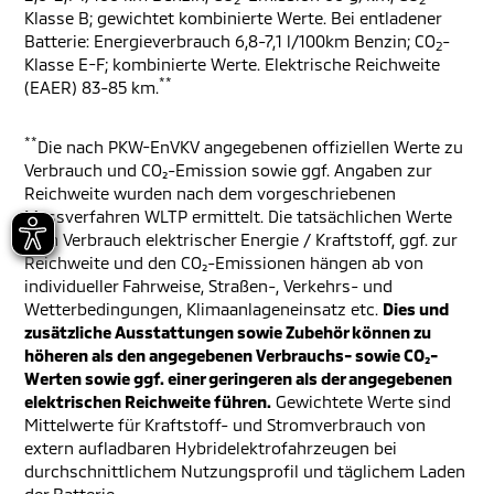
Klasse B; gewichtet kombinierte Werte. Bei entladener
Batterie: Energieverbrauch 6,8-7,1 l/100km Benzin; CO
-
2
Klasse E-F; kombinierte Werte. Elektrische Reichweite
**
(EAER) 83-85 km.
**
Die nach PKW-EnVKV angegebenen offiziellen Werte zu
Verbrauch und CO₂-Emission sowie ggf. Angaben zur
Reichweite wurden nach dem vorgeschriebenen
Messverfahren WLTP ermittelt. Die tatsächlichen Werte
zum Verbrauch elektrischer Energie / Kraftstoff, ggf. zur
Reichweite und den CO₂-Emissionen hängen ab von
individueller Fahrweise, Straßen-, Verkehrs- und
Wetterbedingungen, Klimaanlageneinsatz etc.
Dies und
zusätzliche Ausstattungen sowie Zubehör können zu
höheren als den angegebenen Verbrauchs- sowie CO₂-
Werten sowie ggf. einer geringeren als der angegebenen
elektrischen Reichweite führen.
Gewichtete Werte sind
Mittelwerte für Kraftstoff- und Stromverbrauch von
extern aufladbaren Hybridelektrofahrzeugen bei
durchschnittlichem Nutzungsprofil und täglichem Laden